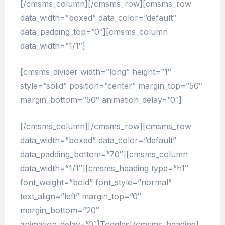
[/cmsms_column][/cmsms_row][cmsms_row
data_width=”boxed” data_color=”default”
data_padding_top=”0″][cmsms_column
data_width=”1/1″]
[cmsms_divider width=”long” height=”1″
style=”solid” position=”center” margin_top=”50″
margin_bottom=”50″ animation_delay=”0″]
[/cmsms_column][/cmsms_row][cmsms_row
data_width=”boxed” data_color=”default”
data_padding_bottom=”70″][cmsms_column
data_width=”1/1″][cmsms_heading type=”h1″
font_weight=”bold” font_style=”normal”
text_align=”left” margin_top=”0″
margin_bottom=”20″
animation_delay=”0″]Toggles[/cmsms_heading]