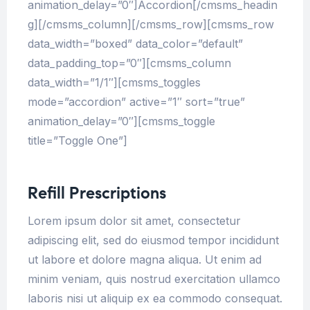
animation_delay=”0″]Accordion[/cmsms_headin
g][/cmsms_column][/cmsms_row][cmsms_row
data_width=”boxed” data_color=”default”
data_padding_top=”0″][cmsms_column
data_width=”1/1″][cmsms_toggles
mode=”accordion” active=”1″ sort=”true”
animation_delay=”0″][cmsms_toggle
title=”Toggle One”]
Refill Prescriptions
Lorem ipsum dolor sit amet, consectetur
adipiscing elit, sed do eiusmod tempor incididunt
ut labore et dolore magna aliqua. Ut enim ad
minim veniam, quis nostrud exercitation ullamco
laboris nisi ut aliquip ex ea commodo consequat.