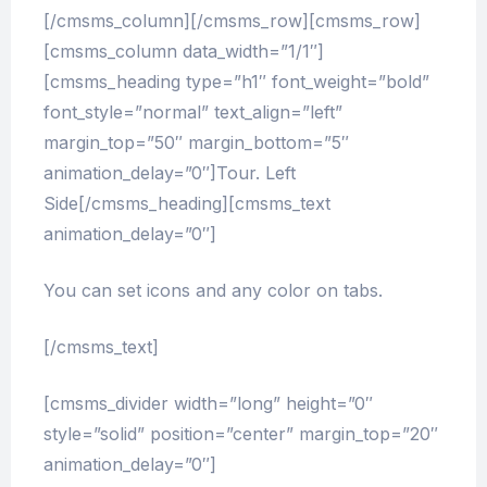
[/cmsms_column][/cmsms_row][cmsms_row]
[cmsms_column data_width=”1/1″]
[cmsms_heading type=”h1″ font_weight=”bold”
font_style=”normal” text_align=”left”
margin_top=”50″ margin_bottom=”5″
animation_delay=”0″]Tour. Left
Side[/cmsms_heading][cmsms_text
animation_delay=”0″]
You can set icons and any color on tabs.
[/cmsms_text]
[cmsms_divider width=”long” height=”0″
style=”solid” position=”center” margin_top=”20″
animation_delay=”0″]