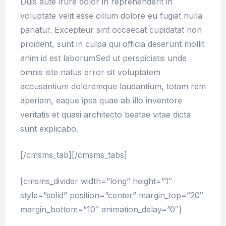
Duis aute irure dolor in reprehenderit in
voluptate velit esse cillum dolore eu fugiat nulla
pariatur. Excepteur sint occaecat cupidatat non
proident, sunt in culpa qui officia deserunt mollit
anim id est laborumSed ut perspiciatis unde
omnis iste natus error sit voluptatem
accusantium doloremque laudantium, totam rem
aperiam, eaque ipsa quae ab illo inventore
veritatis et quasi architecto beatae vitae dicta
sunt explicabo.
[/cmsms_tab][/cmsms_tabs]
[cmsms_divider width=”long” height=”1″
style=”solid” position=”center” margin_top=”20″
margin_bottom=”10″ animation_delay=”0″]