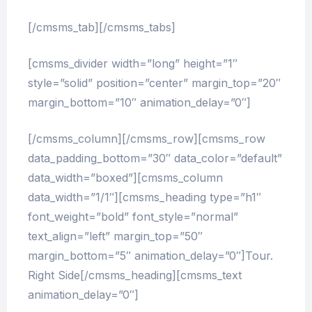
[/cmsms_tab][/cmsms_tabs]
[cmsms_divider width=”long” height=”1″
style=”solid” position=”center” margin_top=”20″
margin_bottom=”10″ animation_delay=”0″]
[/cmsms_column][/cmsms_row][cmsms_row
data_padding_bottom=”30″ data_color=”default”
data_width=”boxed”][cmsms_column
data_width=”1/1″][cmsms_heading type=”h1″
font_weight=”bold” font_style=”normal”
text_align=”left” margin_top=”50″
margin_bottom=”5″ animation_delay=”0″]Tour.
Right Side[/cmsms_heading][cmsms_text
animation_delay=”0″]