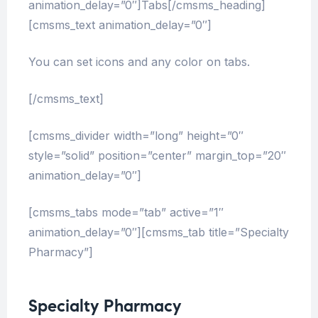
animation_delay=”0″]Tabs[/cmsms_heading]
[cmsms_text animation_delay=”0″]
You can set icons and any color on tabs.
[/cmsms_text]
[cmsms_divider width=”long” height=”0″
style=”solid” position=”center” margin_top=”20″
animation_delay=”0″]
[cmsms_tabs mode=”tab” active=”1″
animation_delay=”0″][cmsms_tab title=”Specialty
Pharmacy”]
Specialty Pharmacy