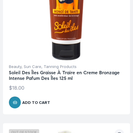
Beauty
,
Sun Care
,
Tanning Products
Soleil Des Îles Graisse À Traire en Creme Bronzage
Intense Pafum Des Îles 125 ml
$
18.00
ADD TO CART
OUT OF STOCK