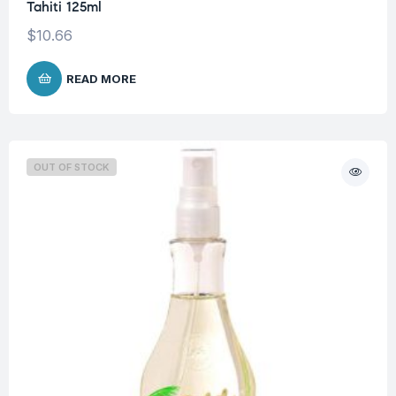
Tahiti 125ml
$
10.66
READ MORE
OUT OF STOCK