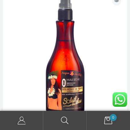
0
Beauty
,
Sun Care
,
Tanning Products
Soleil Des Îles Huile Sèche Bronzage Intense 50%