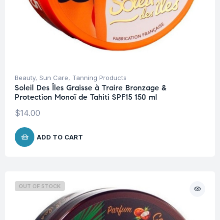
Beauty
,
Sun Care
,
Tanning Products
Soleil Des Îles Graisse à Traire Bronzage &
Protection Monoï de Tahiti SPF15 150 ml
$
14.00
ADD TO CART
OUT OF STOCK