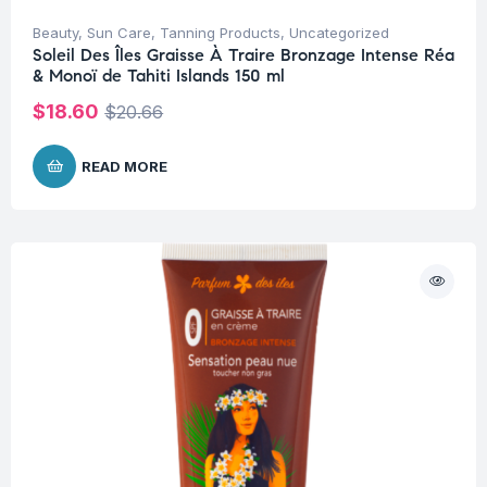
Beauty
,
Sun Care
,
Tanning Products
,
Uncategorized
Soleil Des Îles Graisse À Traire Bronzage Intense Réa
& Monoï de Tahiti Islands 150 ml
$
18.60
$
20.66
READ MORE