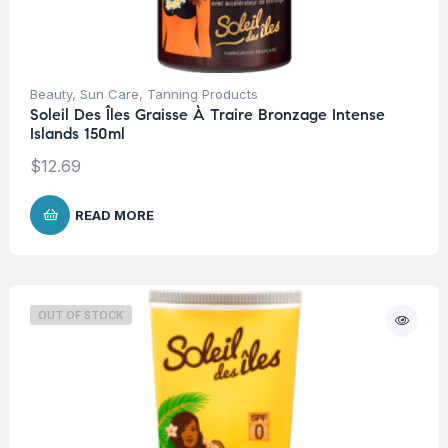
Beauty
,
Sun Care
,
Tanning Products
Soleil Des Îles Graisse À Traire Bronzage Intense
Islands 150ml
$
12.69
READ MORE
OUT OF STOCK